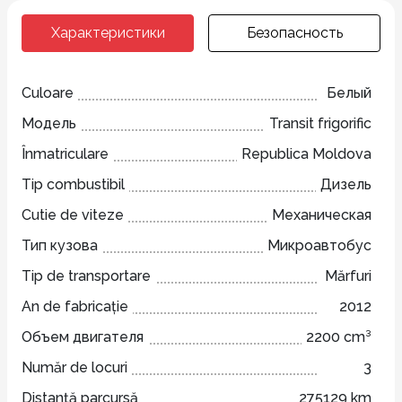
Характеристики
Безопасность
Culoare
Белый
Модель
Transit frigorific
Înmatriculare
Republica Moldova
Tip combustibil
Дизель
Cutie de viteze
Механическая
Тип кузова
Микроавтобус
Tip de transportare
Mărfuri
An de fabricație
2012
Объем двигателя
2200 cm³
Număr de locuri
3
Distanță parcursă
275129 km