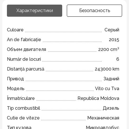
Характеристики
Безопасность
Culoare
Серый
An de fabricație
2015
Объем двигателя
2200 cm³
Număr de locuri
6
Distanță parcursă
243000 km
Привод
Задний
Модель
Vito cu Tva
Înmatriculare
Republica Moldova
Tip combustibil
Дизель
Cutie de viteze
Механическая
Тип кузова
Микроавтобус