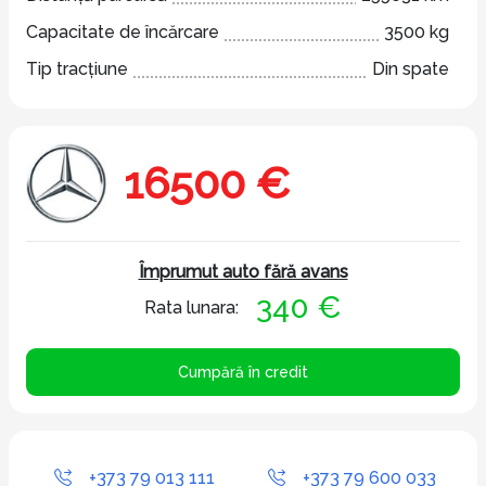
Capacitate de încărcare
3500 kg
Tip tracțiune
Din spate
16500 €
Împrumut auto fără avans
340 €
Rata lunara:
Cumpără în credit
+373 79 013 111
+373 79 600 033