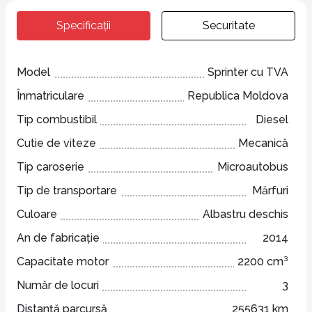
Specificații
Securitate
Model
Sprinter cu TVA
Înmatriculare
Republica Moldova
Tip combustibil
Diesel
Cutie de viteze
Mecanică
Tip caroserie
Microautobus
Tip de transportare
Mărfuri
Culoare
Albastru deschis
An de fabricație
2014
Capacitate motor
2200 cm³
Număr de locuri
3
Distanță parcursă
255631 km