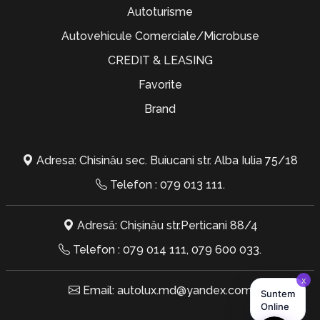
Autoturisme
Autovehicule Comerciale/Microbuse
CREDIT & LEASING
Favorite
Brand
Adresa: Chisinău sec. Buiucani str. Alba Iulia 75/18
Telefon :
079 013 111
.
Adresă: Chișinău str.Perticani 88/4
Telefon :
079 014 111
,
079 600 033
.
Email:
autolux.md@yandex.com