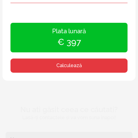
Plata lunară
€ 397
Calculează
Nu ati găsit ceea ce căutati?
Lasă-ți contactele și va vom suna înapoi!