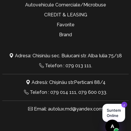
Autovehicule Comerciale/Microbuse
CREDIT & LEASING
Favorite
Brand
Adresa: Chisinău sec. Buiucani str. Alba Iulia 75/18
Telefon :
079 013 111
.
Adresă: Chișinău str.Perticani 88/4
Telefon :
079 014 111
,
079 600 033
.
Email:
autolux.md@yandex.com