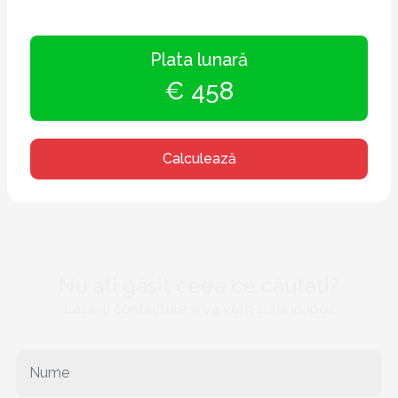
Plata lunară
€ 458
Calculează
Nu ati găsit ceea ce căutati?
Lasă-ți contactele și va vom suna înapoi!