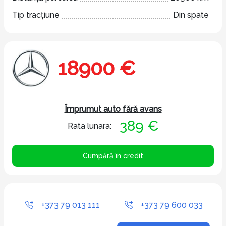
Tip tracțiune
Din spate
18900 €
Împrumut auto fără avans
389 €
Rata lunara:
Cumpără în credit
+373 79 013 111
+373 79 600 033