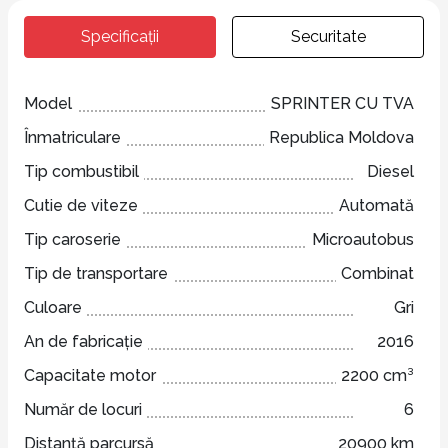
Specificații
Securitate
Model
SPRINTER CU TVA
Înmatriculare
Republica Moldova
Tip combustibil
Diesel
Cutie de viteze
Automată
Tip caroserie
Microautobus
Tip de transportare
Combinat
Culoare
Gri
An de fabricație
2016
Capacitate motor
2200 cm³
Număr de locuri
6
Distanță parcursă
20900 km