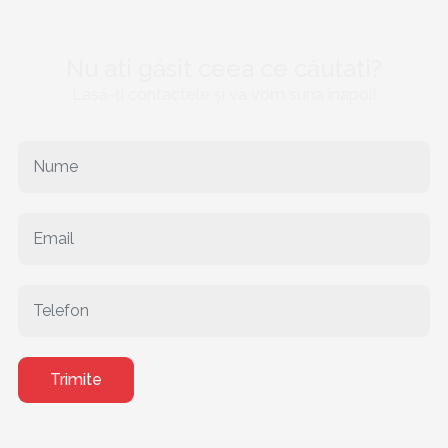
Nu ati găsit ceea ce căutati?
Lasă-ți contactele și va vom suna înapoi!
Trimite