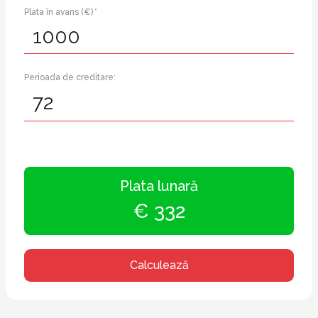
Plata în avans (€) *
Perioada de creditare:
Plata lunară
€ 332
Calculează