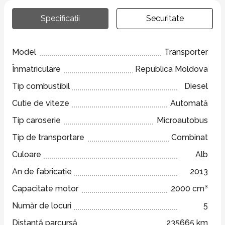
Specificații
Securitate
Model
Transporter
Înmatriculare
Republica Moldova
Tip combustibil
Diesel
Cutie de viteze
Automată
Tip caroserie
Microautobus
Tip de transportare
Combinat
Culoare
Alb
An de fabricație
2013
Capacitate motor
2000 cm³
Număr de locuri
5
Distanță parcursă
235665 km