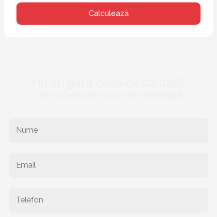
Calculează
Nu ati găsit ceea ce căutati?
Lasă-ți contactele și va vom suna înapoi!