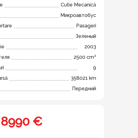
ze
Cutie Mecanică
Микроавтобус
ortare
Pasageri
Зеленый
ie
2003
теля
2500 cm³
ri
9
ursă
358021 km
Передний
8990 €