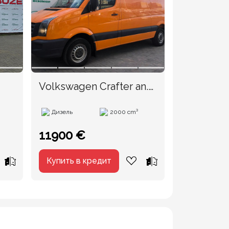
Volkswagen Crafter an.
Mercedes
2013
Дизель
2000 cm³
Дизель
11900 €
18500 €
Купить в кредит
Купить в 