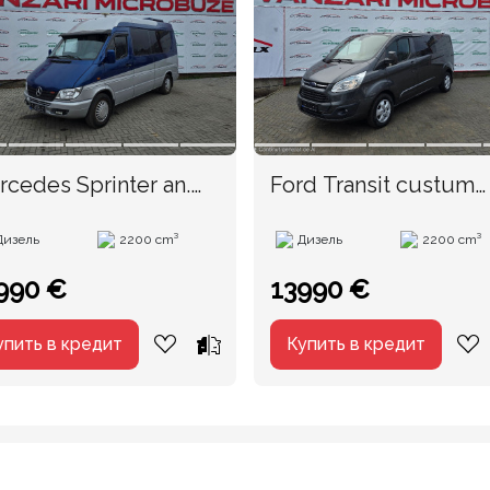
cedes Sprinter an.
Ford Transit custum
01
TVA
Дизель
2200 cm³
Дизель
2200 cm³
990 €
13990 €
упить в кредит
Купить в кредит