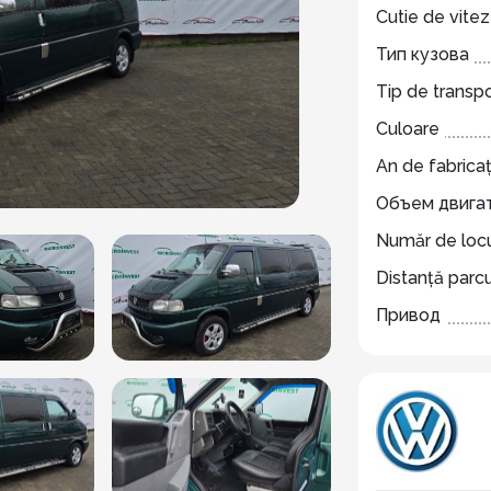
Cutie de vite
Тип кузова
Tip de transp
Culoare
An de fabricaț
Объем двига
Număr de locu
Distanță parc
Привод