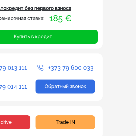
токредит без первого взноса
185 €
емесячная ставка:
Купить в кредит
79 013 111
+373 79 600 033
79 014 111
Обратный звонок
 drive
Trade IN