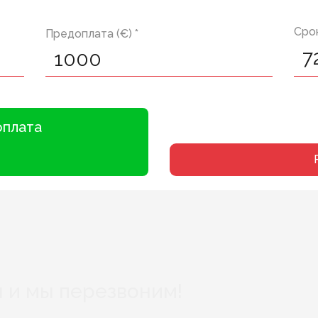
Срок
Предоплата (€) *
оплата
 и мы перезвоним!