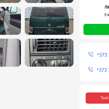
Ав
Еж
+373 
+373 
Test