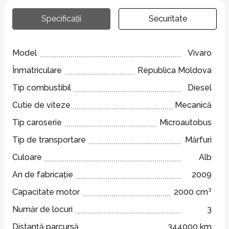
Specificații
Securitate
Model
Vivaro
Înmatriculare
Republica Moldova
Tip combustibil
Diesel
Cutie de viteze
Mecanică
Tip caroserie
Microautobus
Tip de transportare
Mărfuri
Culoare
Alb
An de fabricație
2009
Capacitate motor
2000 cm³
Număr de locuri
3
Distanță parcursă
344000 km