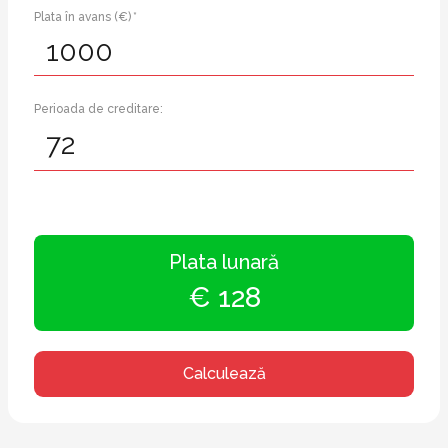
Plata în avans (€) *
Perioada de creditare:
Plata lunară
€ 128
Calculează