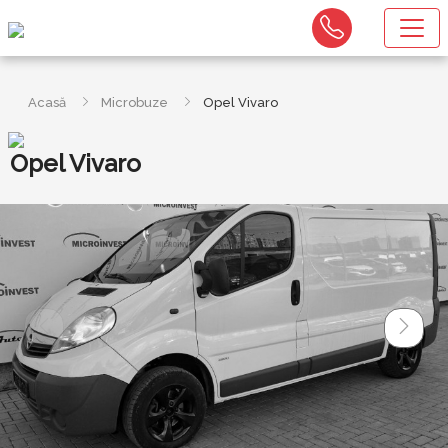
Acasă
Microbuze
Opel Vivaro
Opel Vivaro