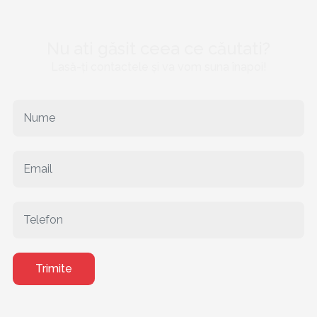
Nu ati găsit ceea ce căutati?
Lasă-ți contactele și va vom suna înapoi!
Trimite