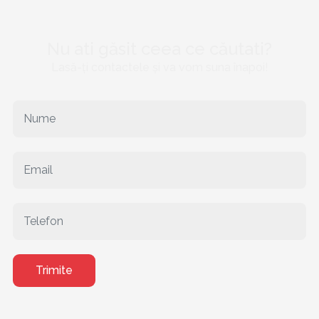
Nu ati găsit ceea ce căutati?
Lasă-ți contactele și va vom suna înapoi!
Trimite