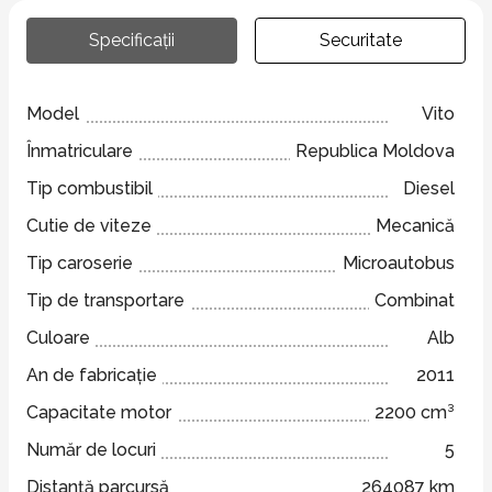
Specificații
Securitate
Model
Vito
Înmatriculare
Republica Moldova
Tip combustibil
Diesel
Cutie de viteze
Mecanică
Tip caroserie
Microautobus
Tip de transportare
Combinat
Culoare
Alb
An de fabricație
2011
Capacitate motor
2200 cm³
Număr de locuri
5
Distanță parcursă
264087 km