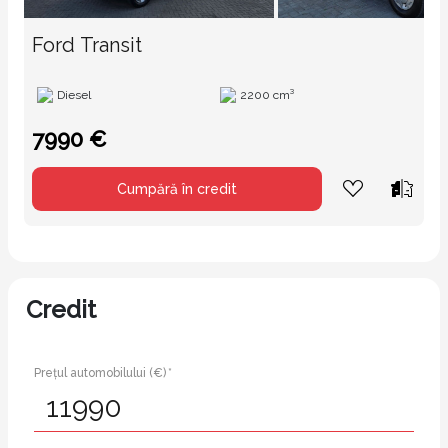
Ford Transit
Diesel
2200 cm³
7990 €
Cumpără în credit
Credit
Prețul automobilului (€) *