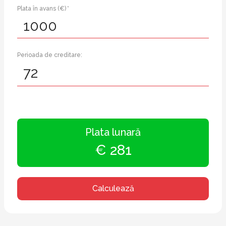
Plata în avans (€) *
Perioada de creditare:
Plata lunară
€ 281
Calculează