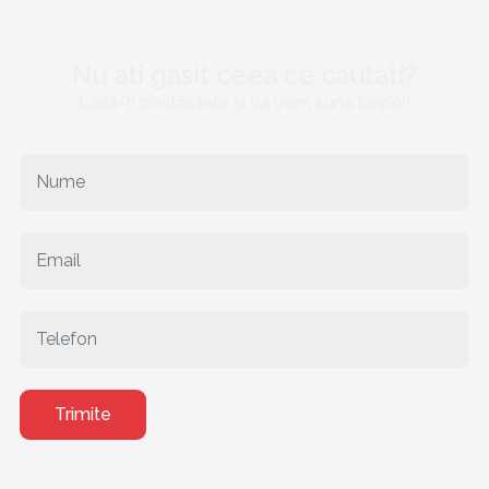
Nu ati găsit ceea ce căutati?
Lasă-ți contactele și va vom suna înapoi!
Trimite