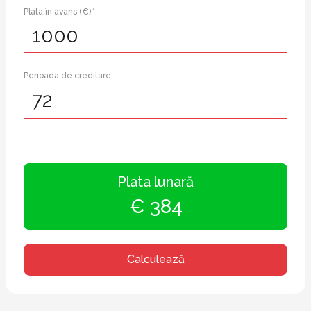
Plata în avans (€) *
Perioada de creditare:
Plata lunară
€ 384
Calculează