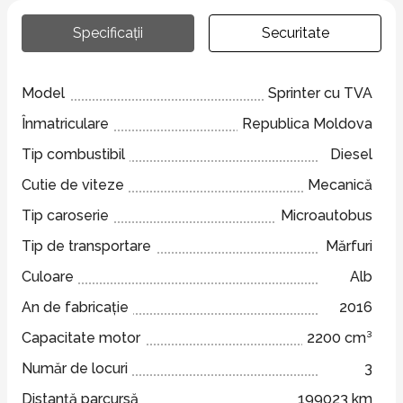
Specificații
Securitate
Model
Sprinter cu TVA
Înmatriculare
Republica Moldova
Tip combustibil
Diesel
Cutie de viteze
Mecanică
Tip caroserie
Microautobus
Tip de transportare
Mărfuri
Culoare
Alb
An de fabricație
2016
Capacitate motor
2200 cm³
Număr de locuri
3
Distanță parcursă
199023 km