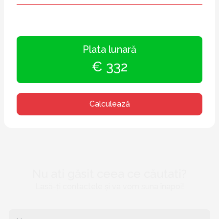
Plata lunară
€ 332
Calculează
Nu ati găsit ceea ce căutati?
Lasă-ți contactele și va vom suna înapoi!