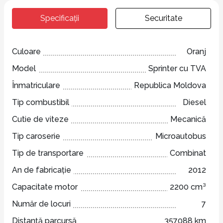
Specificații
Securitate
Culoare
Oranj
Model
Sprinter cu TVA
Înmatriculare
Republica Moldova
Tip combustibil
Diesel
Cutie de viteze
Mecanică
Tip caroserie
Microautobus
Tip de transportare
Combinat
An de fabricație
2012
Capacitate motor
2200 cm³
Număr de locuri
7
Distanță parcursă
357088 km