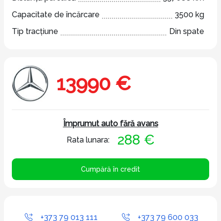
Capacitate de încărcare
3500 kg
Tip tracțiune
Din spate
13990 €
Împrumut auto fără avans
288 €
Rata lunara:
Cumpără în credit
+373 79 013 111
+373 79 600 033