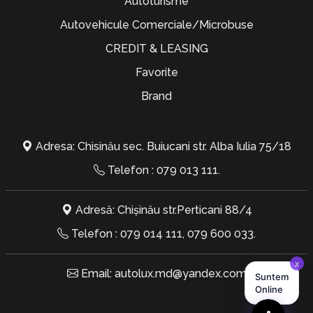
Autoturisme
Autovehicule Comerciale/Microbuse
CREDIT & LEASING
Favorite
Brand
Adresa: Chisinău sec. Buiucani str. Alba Iulia 75/18
Telefon :
079 013 111
.
Adresă: Chișinău str.Perticani 88/4
Telefon :
079 014 111
,
079 600 033
.
Email:
autolux.md@yandex.com