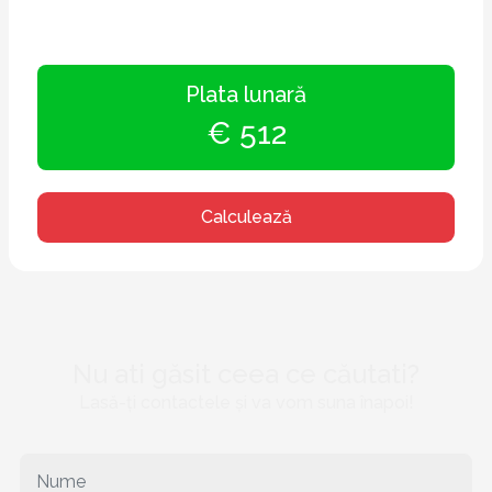
Plata lunară
€ 512
Calculează
Nu ati găsit ceea ce căutati?
Lasă-ți contactele și va vom suna înapoi!