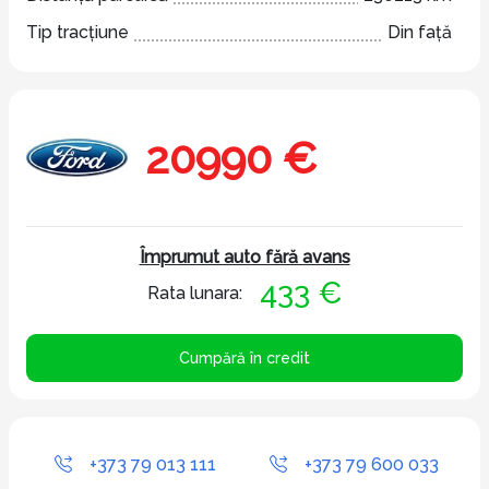
Tip tracțiune
Din față
20990 €
Împrumut auto fără avans
433 €
Rata lunara:
Cumpără în credit
+373 79 013 111
+373 79 600 033