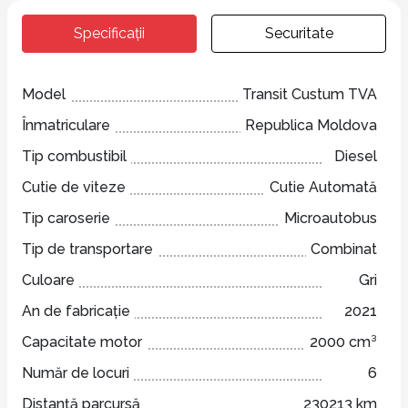
Specificații
Securitate
Model
Transit Custum TVA
Înmatriculare
Republica Moldova
Tip combustibil
Diesel
Cutie de viteze
Cutie Automată
Tip caroserie
Microautobus
Tip de transportare
Combinat
Culoare
Gri
An de fabricație
2021
Capacitate motor
2000 cm³
Număr de locuri
6
Distanță parcursă
230213 km