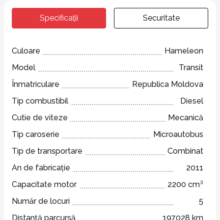
Specificații
Securitate
Culoare
Hameleon
Model
Transit
Înmatriculare
Republica Moldova
Tip combustibil
Diesel
Cutie de viteze
Mecanică
Tip caroserie
Microautobus
Tip de transportare
Combinat
An de fabricație
2011
Capacitate motor
2200 cm³
Număr de locuri
5
Distanță parcursă
197028 km