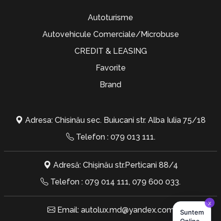
Autoturisme
Autovehicule Comerciale/Microbuse
CREDIT & LEASING
Favorite
Brand
Adresa: Chisinău sec. Buiucani str. Alba Iulia 75/18
Telefon :
079 013 111
.
Adresă: Chișinău str.Perticani 88/4
Telefon :
079 014 111
,
079 600 033
.
Email:
autolux.md@yandex.com