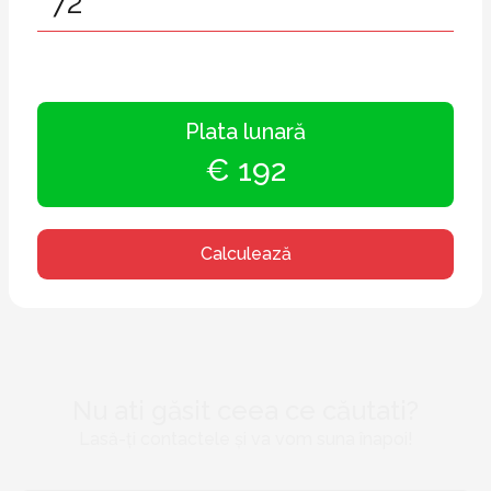
Plata lunară
€ 192
Calculează
Nu ati găsit ceea ce căutati?
Lasă-ți contactele și va vom suna înapoi!