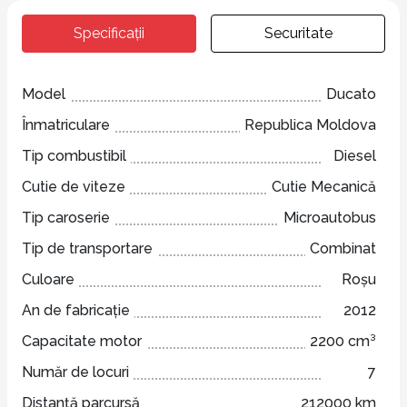
Specificații
Securitate
Model
Ducato
Înmatriculare
Republica Moldova
Tip combustibil
Diesel
Cutie de viteze
Cutie Mecanică
Tip caroserie
Microautobus
Tip de transportare
Combinat
Culoare
Roșu
An de fabricație
2012
Capacitate motor
2200 cm³
Număr de locuri
7
Distanță parcursă
212000 km