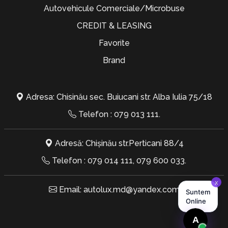
Autovehicule Comerciale/Microbuse
CREDIT & LEASING
Favorite
Brand
Adresa: Chisinău sec. Buiucani str. Alba Iulia 75/18
Telefon :
079 013 111
.
Adresă: Chișinău str.Perticani 88/4
Telefon :
079 014 111
,
079 600 033
.
Email:
autolux.md@yandex.com