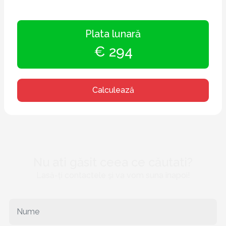
Plata lunară
€ 294
Calculează
Nu ati găsit ceea ce căutati?
Lasă-ți contactele și va vom suna înapoi!