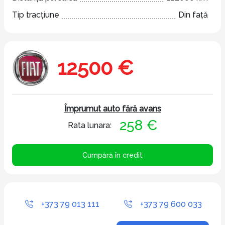
Tip tracțiune
Din față
12500 €
Împrumut auto fără avans
258 €
Rata lunara:
Cumpără în credit
+373 79 013 111
+373 79 600 033